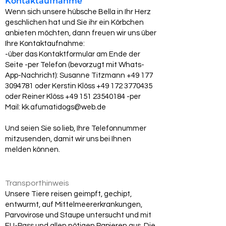
Kontaktaufnahme
Wenn sich unsere hübsche Bella in Ihr Herz
geschlichen hat und Sie ihr ein Körbchen
anbieten möchten, dann freuen wir uns über
Ihre Kontaktaufnahme:
-über das Kontaktformular am Ende der
Seite -per Telefon (bevorzugt mit Whats-
App-Nachricht): Susanne Titzmann
+49 177
3094781
oder Kerstin Klöss
+49 172 3770435
oder Reiner Klöss
+49 151 23540184
-per
Mail:
kk.afumatidogs@web.de
Und seien Sie so lieb, Ihre Telefonnummer
mitzusenden, damit wir uns bei Ihnen
melden können.
Transporthinweis
Unsere Tiere reisen geimpft, gechipt,
entwurmt, auf Mittelmeererkrankungen,
Parvovirose und Staupe untersucht und mit
EU-Pass und allen nötigen Papieren aus. Die