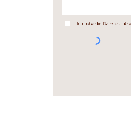
Ich habe die Datenschutz
Asociatia Help of Afumati Dogs
Straße: Strada Bucuresti-Urzicen
Ort: Afumati, Ilfov 040966
Land: Rumänien