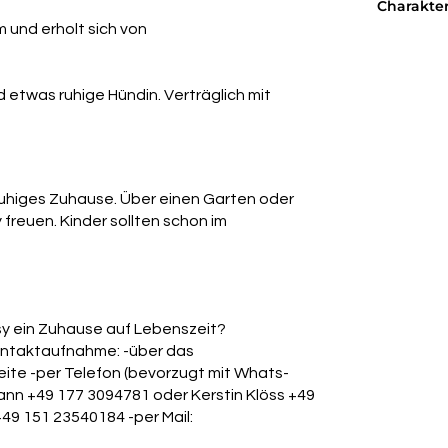
Charakter
m und erholt sich von
nd etwas ruhige Hündin. Verträglich mit
 ruhiges Zuhause. Über einen Garten oder
 freuen. Kinder sollten schon im
sy ein Zuhause auf Lebenszeit?
Kontaktaufnahme: -über das
ite -per Telefon (bevorzugt mit Whats-
nn +49 177 3094781 oder Kerstin Klöss +49
49 151 23540184 -per Mail: