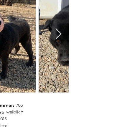
703
mmer:
weiblich
t:
2015
ittel