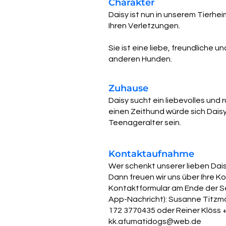
Charakter
Daisy ist nun in unserem Tierhei
Ihren Verletzungen.
Sie ist eine liebe, freundliche u
anderen Hunden.
Zuhause
Daisy sucht ein liebevolles und
einen Zeithund würde sich Daisy
Teenageralter sein.
Kontaktaufnahme
Wer schenkt unserer lieben Dai
Dann freuen wir uns über Ihre 
Kontaktformular am Ende der Se
App-Nachricht): Susanne Titzma
172 3770435 oder Reiner Klöss +
kk.afumatidogs@web.de