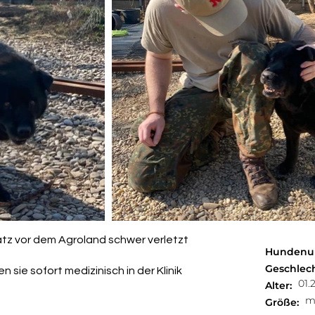
atz vor dem Agroland schwer verletzt
Hundenu
Geschlech
 sie sofort medizinisch in der Klinik
01.
Alter:
m
Größe: