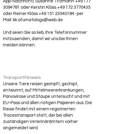
App-Nachricht): Susanne Titzmann
+49 177
3094781
oder Kerstin Klöss
+49 172 3770435
oder Reiner Klöss
+49 151 23540184
-per
Mail:
kk.afumatidogs@web.de
Und seien Sie so lieb, Ihre Telefonnummer
mitzusenden, damit wir uns bei Ihnen
melden können.
Transporthinweis
Unsere Tiere reisen geimpft, gechipt,
entwurmt, auf Mittelmeererkrankungen,
Parvovirose und Staupe untersucht und mit
EU-Pass und allen nötigen Papieren aus. Die
Reise findet mit einem registrierten
Tracestransport statt, der bei allen
zuständigen Veterinärämtern vorher
angemeldet wird.