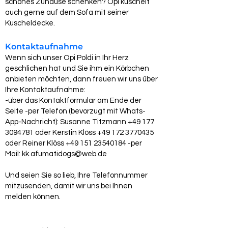
schönes Zuhause schenken? Opi kuschelt
auch gerne auf dem Sofa mit seiner
Kuscheldecke.
Kontaktaufnahme
Wenn sich unser Opi Poldi in Ihr Herz
geschlichen hat und Sie ihm ein Körbchen
anbieten möchten, dann freuen wir uns über
Ihre Kontaktaufnahme:
-über das Kontaktformular am Ende der
Seite -per Telefon (bevorzugt mit Whats-
App-Nachricht): Susanne Titzmann
+49 177
3094781
oder Kerstin Klöss
+49 172 3770435
oder Reiner Klöss
+49 151 23540184
-per
Mail:
kk.afumatidogs@web.de
Und seien Sie so lieb, Ihre Telefonnummer
mitzusenden, damit wir uns bei Ihnen
melden können.